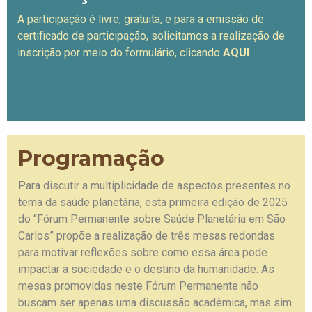
A participação é livre, gratuita, e para a emissão de
certificado de participação, solicitamos a realização de
inscrição por meio do
formulário, clicando
AQUI
.
Programação
Para discutir a multiplicidade de aspectos presentes no
tema da saúde planetária, esta primeira edição de 2025
do “Fórum Permanente sobre Saúde Planetária em São
Carlos”
propõe a realização de três mesas redondas
para motivar reflexões sobre como essa área pode
impactar a sociedade e o destino da humanidade. As
mesas promovidas neste Fórum Permanente não
buscam ser apenas uma discussão acadêmica, mas sim