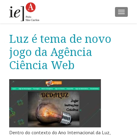
ALTER
Luz é tema de novo
jogo da Agência
Ciência Web
Dentro do contexto do Ano Internacional da Luz,