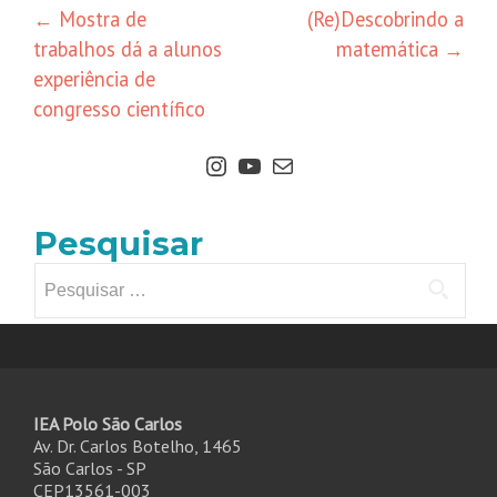
←
Mostra de
(Re)Descobrindo a
trabalhos dá a alunos
matemática
→
experiência de
congresso científico
Pesquisar
IEA Polo São Carlos
Av. Dr. Carlos Botelho, 1465
São Carlos - SP
CEP13561-003