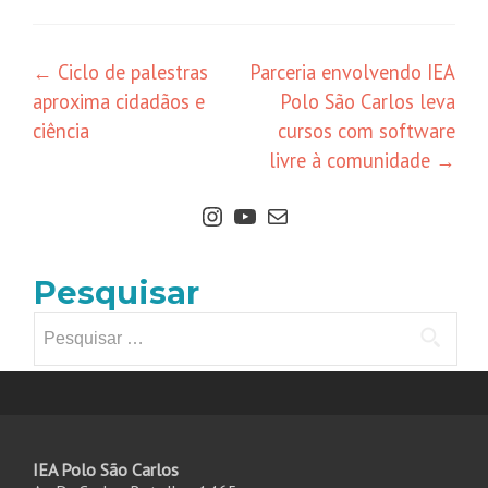
←
Ciclo de palestras
Parceria envolvendo IEA
aproxima cidadãos e
Polo São Carlos leva
ciência
cursos com software
livre à comunidade
→
Pesquisar
IEA Polo São Carlos